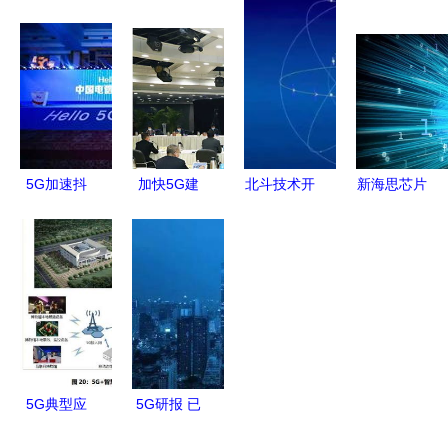
信技术驱动
担忧 我们
化未来通信
务新势力
的教育与技
真的需
技术的新维
专业与供应
术服务新生
要“不敢
度
链协同引领
态
用”5G手机
网络基建新
吗？
纪元
5G加速抖
加快5G建
北斗技术开
新海思芯片
音火爆 流
设步伐，赋
启新时代
引爆行业变
量背后的隐
能数字经济
与AI和5G
革 华为搭
形推手，很
发展——工
融合催生多
载全新CPU
多人忽略了
信部专题会
元新业态
架构，挣脱
它的重要性
议部署新举
ARM桎
措
梏，领跑
5G通信技
5G典型应
5G研报 已
术服务
用案例集锦
成国家战